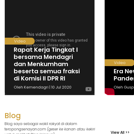
Video
Rapat Kerja Tingkat I
bersama Mendagri
dan Menkumham
Video
beserta semua fraksi
Era N
di Komisi II DPR RI
Pande
Oleh Kemendagri | 10 Jul 2020
Oleh Guspa
Blog
Blog saya sebagai wakil rakyat di dalam
teropongsenayan.com
(geser ke kanan atau kekiri
View All >>